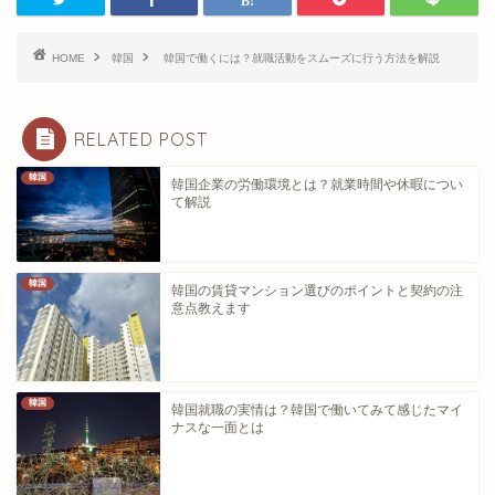
HOME
韓国
韓国で働くには？就職活動をスムーズに行う方法を解説
RELATED POST
韓国
韓国企業の労働環境とは？就業時間や休暇につい
て解説
韓国
韓国の賃貸マンション選びのポイントと契約の注
意点教えます
韓国
韓国就職の実情は？韓国で働いてみて感じたマイ
ナスな一面とは